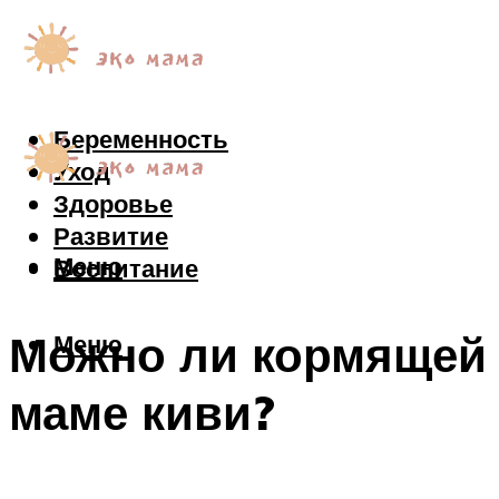
Беременность
Уход
Здоровье
Развитие
Меню
Воспитание
Можно ли кормящей
Меню
маме киви?