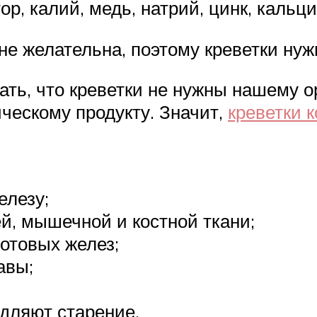
р, калий, медь, натрий, цинк, кальци
е желательна, поэтому креветки нуж
ать, что креветки не нужны нашему о
ическому продукту. Значит,
креветки 
елезу;
й, мышечной и костной ткани;
отовых желез;
авы;
едляют старение.