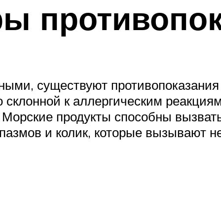
ры противопо
ными, существуют противопоказания 
 склонной к аллергическим реакциям
 Морские продукты способны вызват
спазмов и колик, которые вызывают 