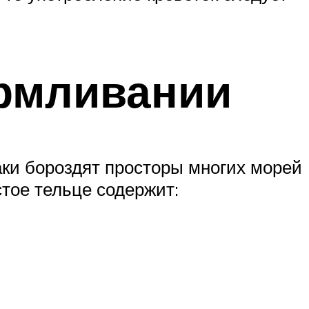
армливании
аки бороздят просторы многих морей
стое тельце содержит: