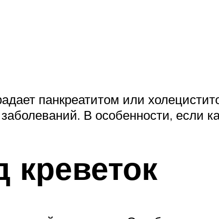
традает панкреатитом или холецистит
заболеваний. В особенности, если к
д креветок