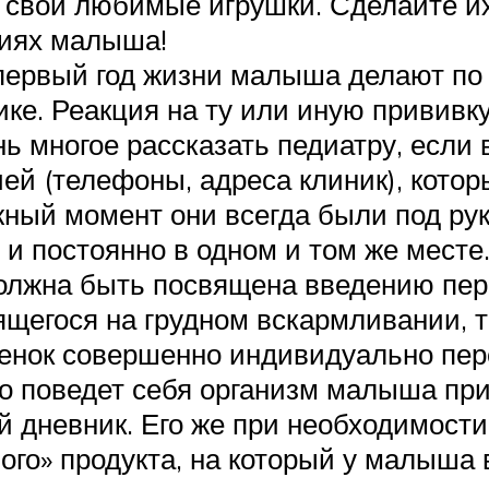
т свои любимые игрушки. Сделайте их
ниях малыша!
первый год жизни малыша делают по 
ке. Реакция на ту или иную прививку
ь многое рассказать педиатру, если 
ей (телефоны, адреса клиник), котор
ужный момент они всегда были под ру
и постоянно в одном и том же месте
должна быть посвящена введению пер
щегося на грудном вскармливании, та
бенок совершенно индивидуально пере
но поведет себя организм малыша при
й дневник. Его же при необходимости
ого» продукта, на который у малыша 