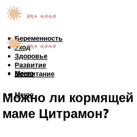
Беременность
Уход
Здоровье
Развитие
Меню
Воспитание
Можно ли кормящей
Меню
маме Цитрамон?