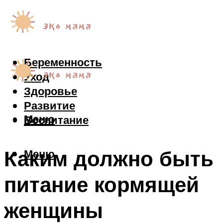
Беременность
Уход
Здоровье
Развитие
Меню
Воспитание
Каким должно быть
Меню
питание кормящей
женщины