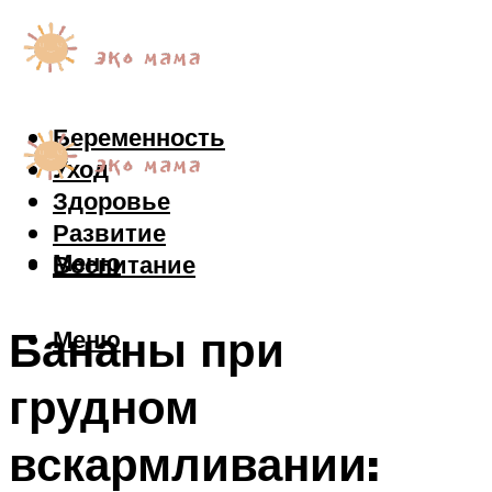
Беременность
Уход
Здоровье
Развитие
Меню
Воспитание
Бананы при
Меню
грудном
вскармливании: