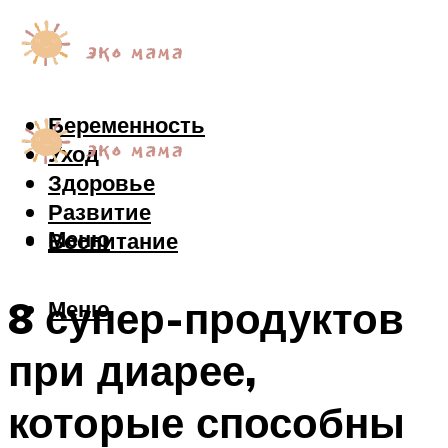
Беременность
Уход
Здоровье
Развитие
Меню
Воспитание
8 супер-продуктов
Меню
при диарее,
которые способны