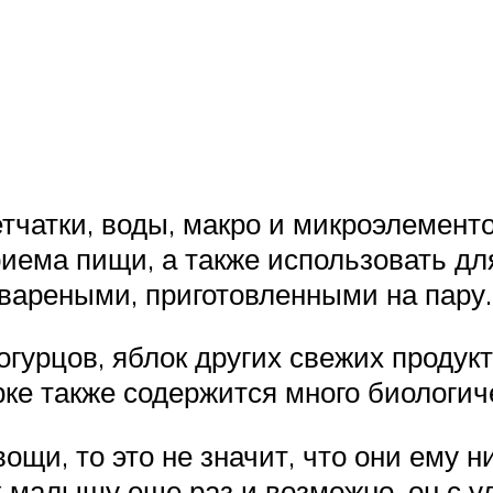
тчатки, воды, макро и микроэлементо
иема пищи, а также использовать для
вареными, приготовленными на пару.
гурцов, яблок других свежих продукто
курке также содержится много биологи
ощи, то это не значит, что они ему н
х малышу еще раз и возможно, он с у