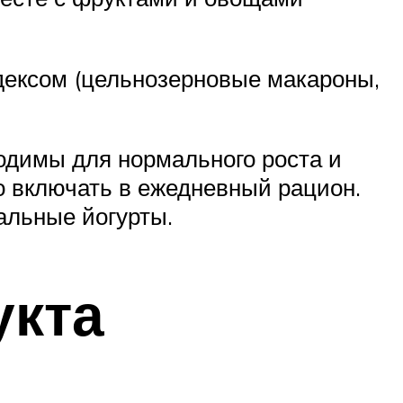
дексом (цельнозерновые макароны,
ходимы для нормального роста и
о включать в ежедневный рацион.
ральные йогурты.
укта