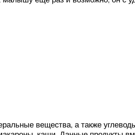
неральные вещества, а также углево
, макароны, каши. Данные продукты 