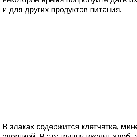
и для других продуктов питания.
В злаках содержится клетчатка, ми
энергией. В эту группу входят хлеб