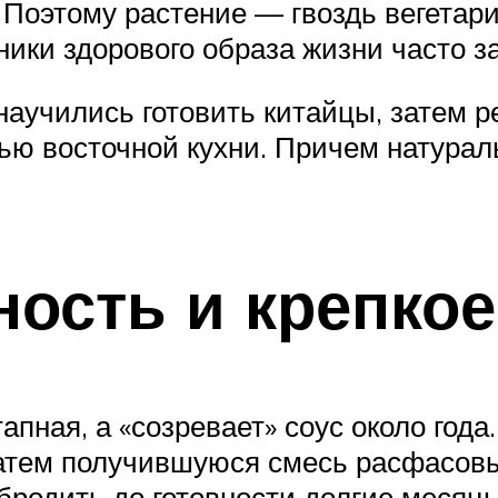
 Поэтому растение — гвоздь вегетари
ники здорового образа жизни часто 
научились готовить китайцы, затем 
ью восточной кухни. Причем натурал
ость и крепкое
тапная, а «созревает» соус около год
Затем получившуюся смесь расфасов
 бродить до готовности долгие меся