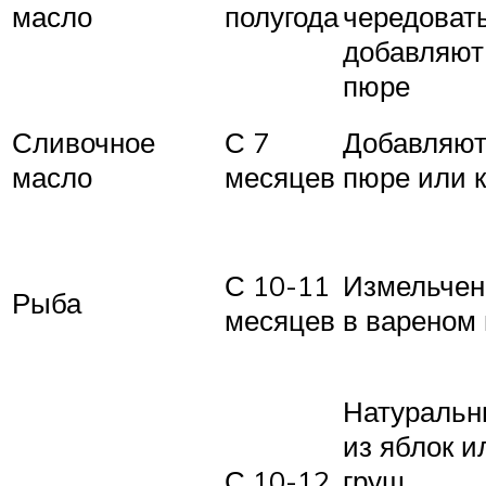
масло
полугода
чередовать
добавляют
пюре
Сливочное
С 7
Добавляют
масло
месяцев
пюре или 
С 10-11
Измельче
Рыба
месяцев
в вареном
Натураль
из яблок и
С 10-12
груш,