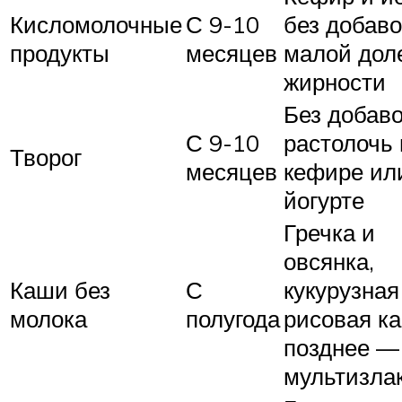
Кисломолочные
С 9-10
без добаво
продукты
месяцев
малой дол
жирности
Без добаво
С 9-10
растолочь 
Творог
месяцев
кефире ил
йогурте
Гречка и
овсянка,
Каши без
С
кукурузная
молока
полугода
рисовая к
позднее —
мультизла