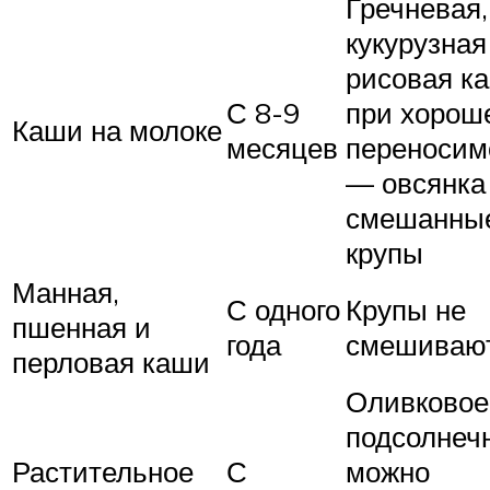
Гречневая,
кукурузная
рисовая к
С 8-9
при хорош
Каши на молоке
месяцев
переносим
— овсянка
смешанны
крупы
Манная,
С одного
Крупы не
пшенная и
года
смешиваю
перловая каши
Оливковое
подсолнеч
Растительное
С
можно