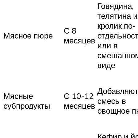
Говядина,
телятина 
кролик по-
С 8
Мясное пюре
отдельнос
месяцев
или в
смешанно
виде
Добавляю
Мясные
С 10-12
смесь в
субпродукты
месяцев
овощное п
Кефир и йо