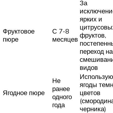
За
исключен
ярких и
цитрусовы
Фруктовое
С 7-8
фруктов,
пюре
месяцев
постепенн
переход на
смешиван
видов
Использую
Не
ягоды тем
ранее
Ягодное пюре
цветов
одного
(смородина
года
черника)