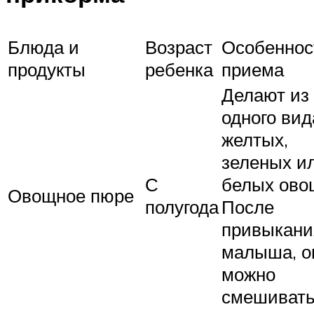
Блюда и
Возраст
Особеннос
продукты
ребенка
приема
Делают из
одного вид
желтых,
зеленых и
С
белых ово
Овощное пюре
полугода
После
привыкани
малыша, 
можно
смешиват