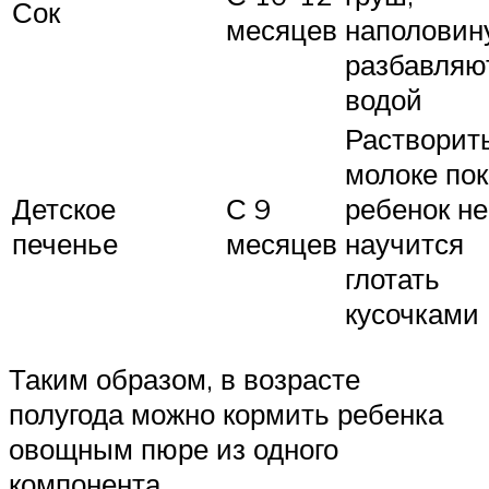
Сок
месяцев
наполовин
разбавляю
водой
Растворит
молоке по
Детское
С 9
ребенок не
печенье
месяцев
научится
глотать
кусочками
Таким образом, в возрасте
полугода можно кормить ребенка
овощным пюре из одного
компонента