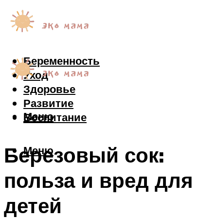
Беременность
Уход
Здоровье
Развитие
Меню
Воспитание
Березовый сок:
Меню
польза и вред для
детей