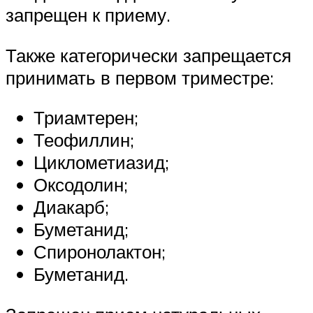
запрещен к приему.
Также категорически запрещается
принимать в первом триместре:
Триамтерен;
Теофиллин;
Циклометиазид;
Оксодолин;
Диакарб;
Буметанид;
Спиронолактон;
Буметанид.