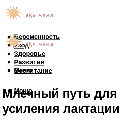
Беременность
Уход
Здоровье
Развитие
Меню
Воспитание
Млечный путь для
Меню
усиления лактации