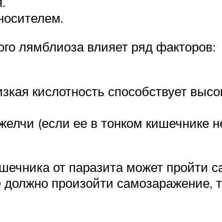
.
носителем.
ого лямблиоза влияет ряд факторов:
изкая кислотность способствует выс
елчи (если ее в тонком кишечнике н
шечника от паразита может пройти с
е должно произойти самозаражение, 