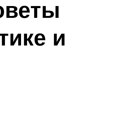
оветы
тике и