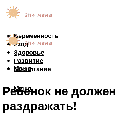
Беременность
Уход
Здоровье
Развитие
Меню
Воспитание
Ребенок не должен
Меню
раздражать!