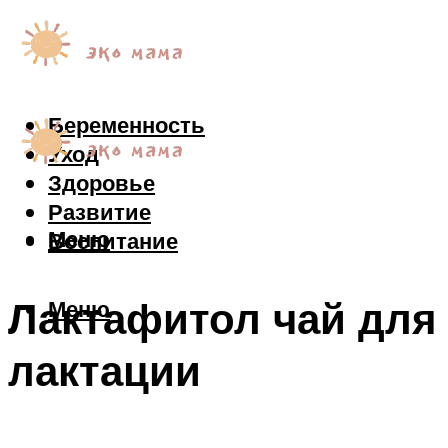
Беременность
Уход
Здоровье
Развитие
Меню
Воспитание
Лактафитол чай для
Меню
лактации