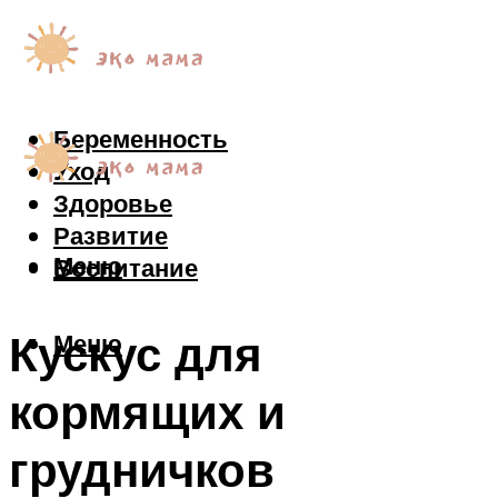
Беременность
Уход
Здоровье
Развитие
Меню
Воспитание
Кускус для
Меню
кормящих и
грудничков