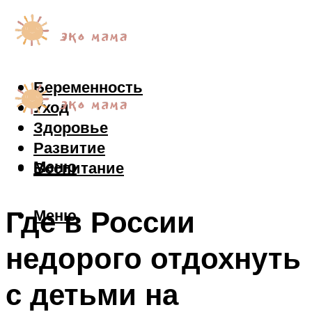
Беременность
Уход
Здоровье
Развитие
Меню
Воспитание
Где в России
Меню
недорого отдохнуть
с детьми на