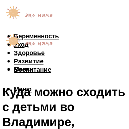
Беременность
Уход
Здоровье
Развитие
Меню
Воспитание
Куда можно сходить
Меню
с детьми во
Владимире,