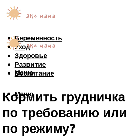
Беременность
Уход
Здоровье
Развитие
Меню
Воспитание
Кормить грудничка
Меню
по требованию или
по режиму?