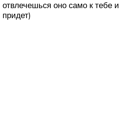
отвлечешься оно само к тебе и
придет)