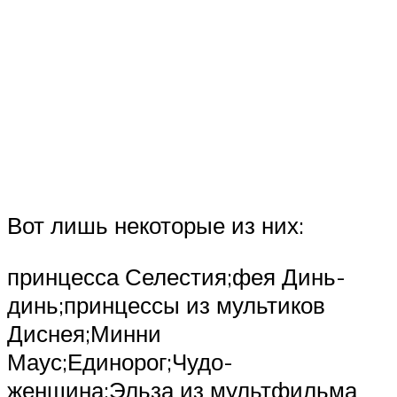
Вот лишь некоторые из них:
принцесса Селестия;фея Динь-
динь;принцессы из мультиков
Диснея;Минни
Маус;Единорог;Чудо-
женщина;Эльза из мультфильма