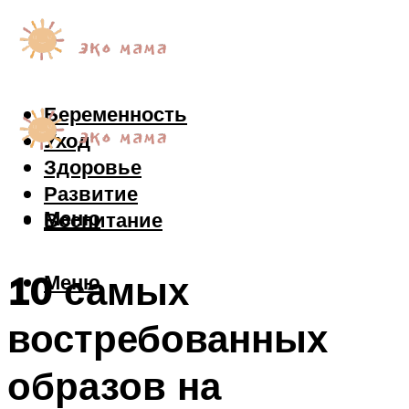
Беременность
Уход
Здоровье
Развитие
Меню
Воспитание
10 самых
Меню
востребованных
образов на