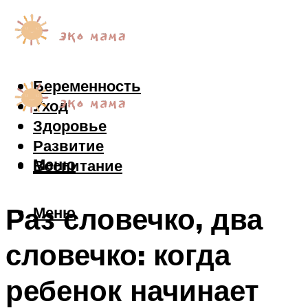
Беременность
Уход
Здоровье
Развитие
Меню
Воспитание
Раз словечко, два
Меню
словечко: когда
ребенок начинает