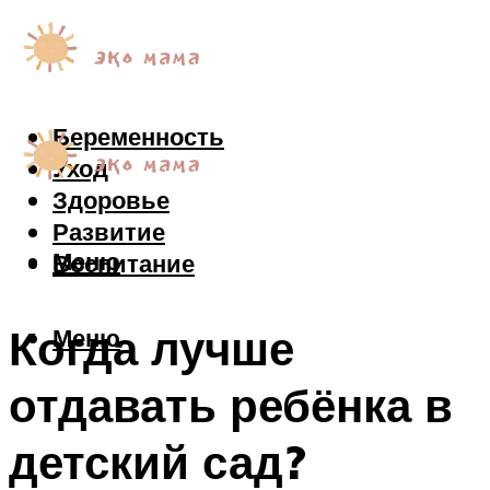
Беременность
Уход
Здоровье
Развитие
Меню
Воспитание
Когда лучше
Меню
отдавать ребёнка в
детский сад?