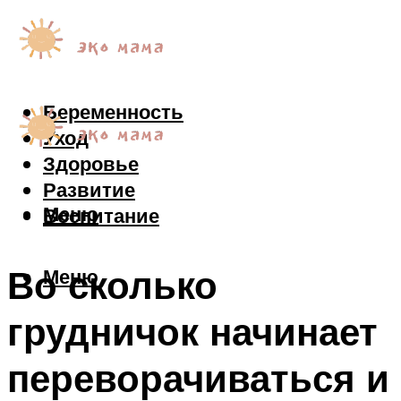
Беременность
Уход
Здоровье
Развитие
Меню
Воспитание
Во сколько
Меню
грудничок начинает
переворачиваться и