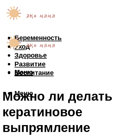
Беременность
Уход
Здоровье
Развитие
Меню
Воспитание
Можно ли делать
Меню
кератиновое
выпрямление