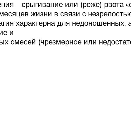
ления – срыгивание или (реже) рвота
 месяцев жизни в связи с незрелость
агия характерна для недоношенных, а
ие и
х смесей (чрезмерное или недостато