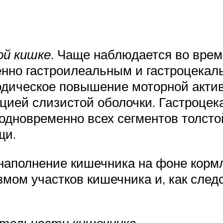
ой кишке
. Чаще наблюдается во врем
нно гастроилеальным и гастроцекал
дическое повышение моторной актив
ецией слизистой оболочки. Гастроце
одновременно всех сегментов толсто
щи.
наполнение кишечника на фоне кормл
мом участков кишечника и, как след