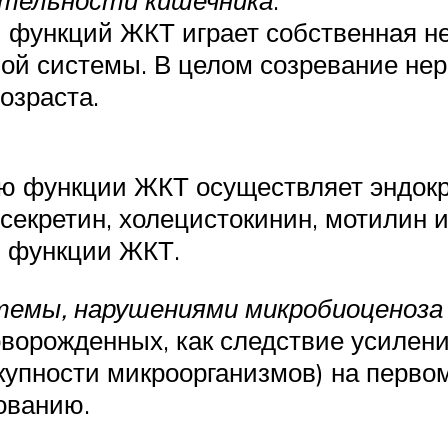
ятельности кишечника
.
 функций ЖКТ играет собственная не
ной системы. В целом созревание не
озраста.
ю функции ЖКТ осуществляет эндокр
 секретин, холецистокинин, мотилин 
ю функции ЖКТ.
емы, нарушениями микробиоценоза 
ворожденных, как следствие усилен
упности микроорганизмов) на первом
ованию.