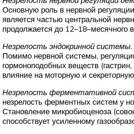
Незрелость нервной регуляции де
Основную роль в нервной регуляции
является частью центральной нерв
продолжается до 12–18–месячного в
Незрелость эндокринной системы
.
Помимо нервной системы, регуляци
гормоноподобных веществ (гастрин,
влияние на моторную и секреторну
Незрелость ферментативной сист
незрелость ферментных систем у но
Становление микробиоценоза (совок
способствует усиленному газообраз