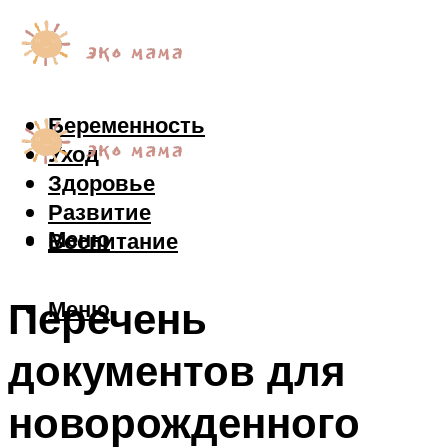
Беременность
Уход
Здоровье
Развитие
Меню
Воспитание
Перечень
Меню
документов для
новорожденного