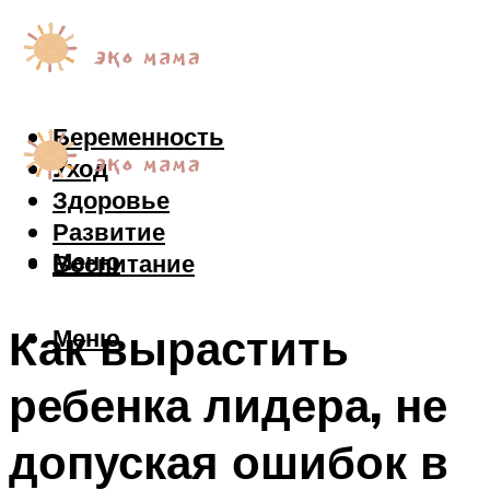
Беременность
Уход
Здоровье
Развитие
Меню
Воспитание
Как вырастить
Меню
ребенка лидера, не
допуская ошибок в