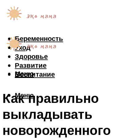
Беременность
Уход
Здоровье
Развитие
Меню
Воспитание
Как правильно
Меню
выкладывать
новорожденного