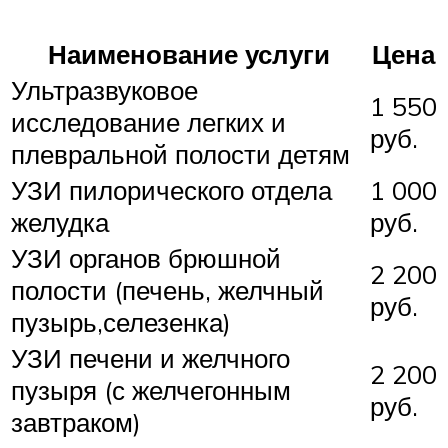
Наименование услуги
Цена
Ультразвуковое
1 550
исследование легких и
руб.
плевральной полости детям
УЗИ пилорического отдела
1 000
желудка
руб.
УЗИ органов брюшной
2 200
полости (печень, желчный
руб.
пузырь,селезенка)
УЗИ печени и желчного
2 200
пузыря (с желчегонным
руб.
завтраком)