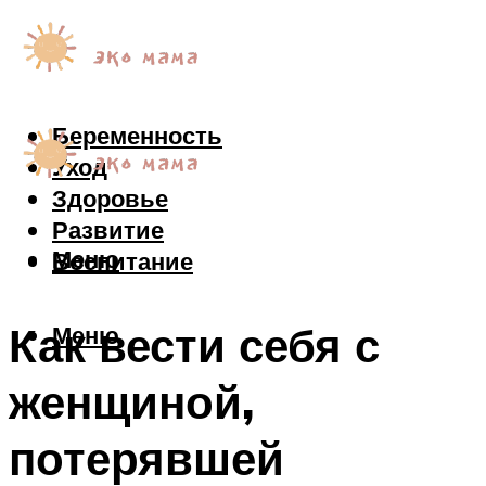
Беременность
Уход
Здоровье
Развитие
Меню
Воспитание
Как вести себя с
Меню
женщиной,
потерявшей