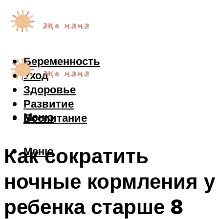
Беременность
Уход
Здоровье
Развитие
Меню
Воспитание
Как сократить
Меню
ночные кормления у
ребенка старше 8