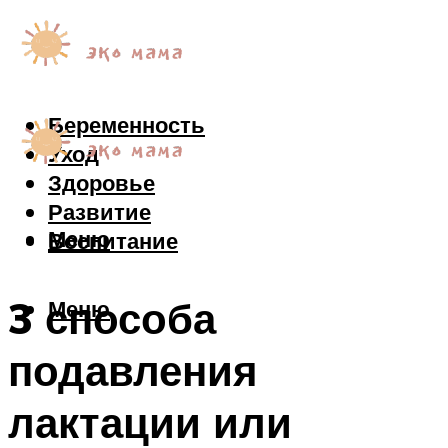
Беременность
Уход
Здоровье
Развитие
Меню
Воспитание
3 способа
Меню
подавления
лактации или