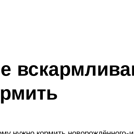
е вскармливан
ормить
рому нужно кормить новорождённого-и