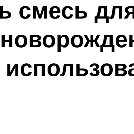
ь смесь дл
 новорожден
 использов