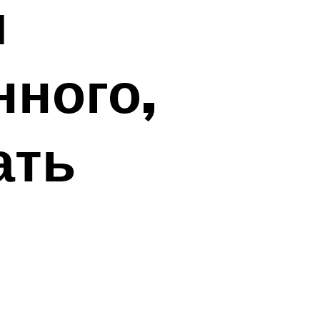
я
ного,
ать