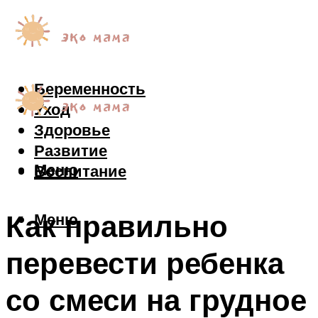
Беременность
Уход
Здоровье
Развитие
Меню
Воспитание
Как правильно
Меню
перевести ребенка
со смеси на грудное