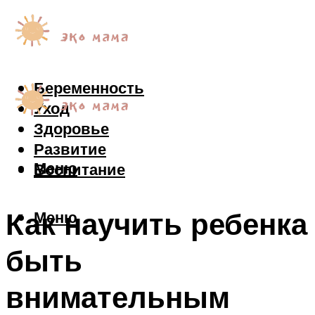
Беременность
Уход
Здоровье
Развитие
Меню
Воспитание
Как научить ребенка
Меню
быть
внимательным