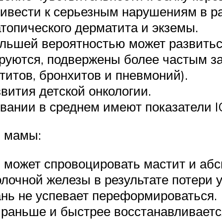
ривести к серьезным нарушениям в р
топического дерматита и экземы.
льшей вероятностью может развиться
ируются, подвержены более частым з
титов, бронхитов и пневмоний).
ития детской онкологии.
вании в среднем имеют показатели IQ
я мамы:
может спровоцировать мастит и абсце
лочной железы в результате потери у
ань не успевает переформироваться.
 раньше и быстрее восстанавливает