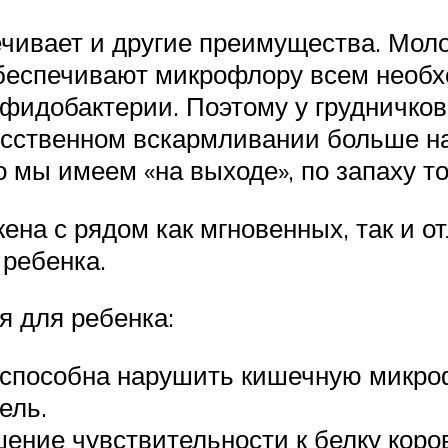
ивает и другие преимущества. Молоко
беспечивают микрофлору всем необхо
идобактерии. Поэтому у грудничков 
кусственном вскармливании больше 
то мы имеем «на выходе», по запаху 
жена с рядом как мгновенных, так и
 ребенка.
я для ребенка:
 способна нарушить кишечную микроф
ель.
ние чувствительности к белку коров