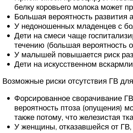
белку коровьего молока может п
Большая вероятность развития а
У недоношенных младенцев с бо
Дети на смеси чаще госпитализ
течению (большая вероятность о
У малышей повышается риск разв
Дети на искусственном вскармли
Возможные риски отсутствия ГВ дл
Форсированное сворачивание ГВ 
вероятность птоза (опущения) мо
также потому, что железистая тк
У женщины, отказавшейся от ГВ,