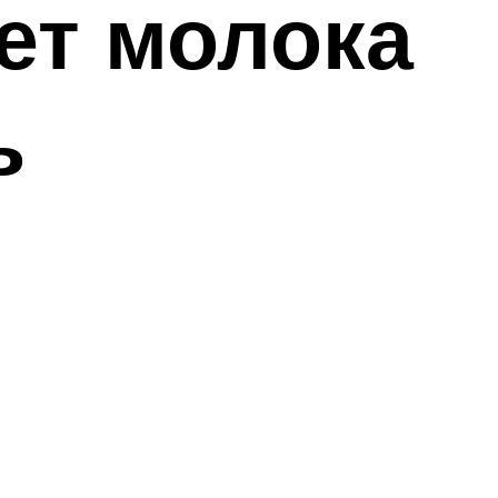
ает молока
ь