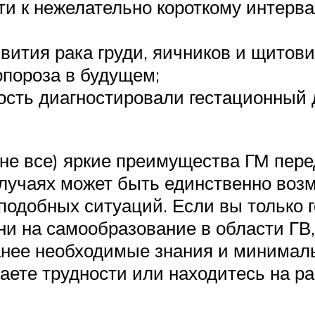
ти к нежелательно короткому интерв
вития рака груди, яичников и щитов
опороза в будущем;
сть диагностировали гестационный 
не все) яркие преимущества ГМ пер
случаях может быть единственно воз
подобных ситуаций. Если вы только г
ни на самообразование в области Г
анее необходимые знания и минимал
аете трудности или находитесь на ра