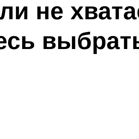
сли не хват
есь выбрат