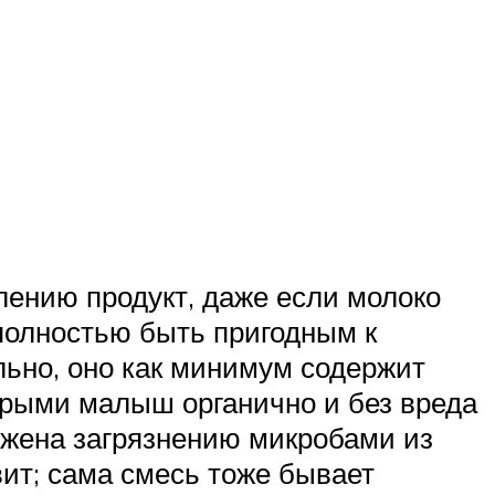
лению продукт, даже если молоко
 полностью быть пригодным к
льно, оно как минимум содержит
торыми малыш органично и без вреда
ржена загрязнению микробами из
овит; сама смесь тоже бывает