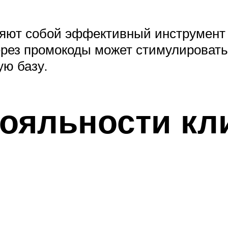
яют собой эффективный инструмент 
рез промокоды может стимулировать 
ю базу.
ояльности кл