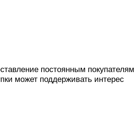
оставление постоянным покупателям
упки может поддерживать интерес