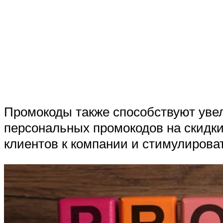
Промокоды также способствуют уве
персональных промокодов на скидки
клиентов к компании и стимулироват