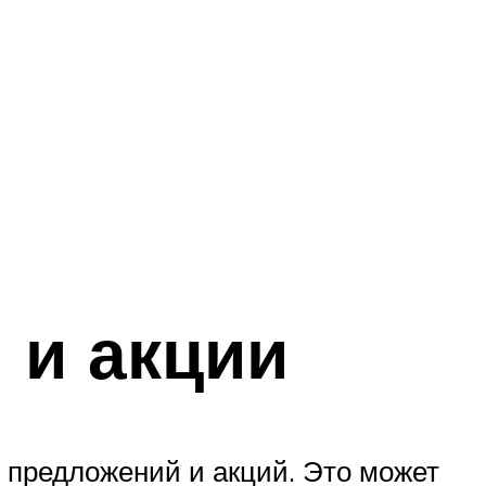
 и акции
 предложений и акций. Это может