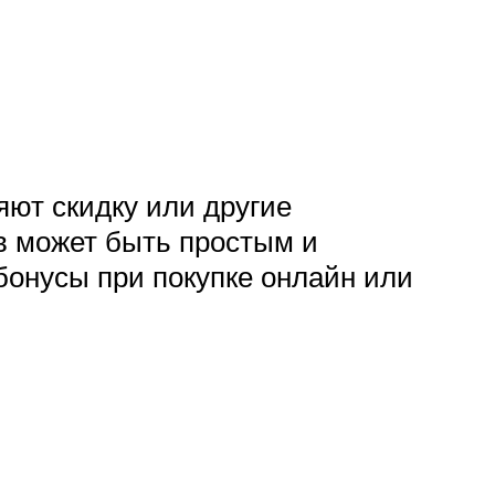
ют скидку или другие
в может быть простым и
онусы при покупке онлайн или