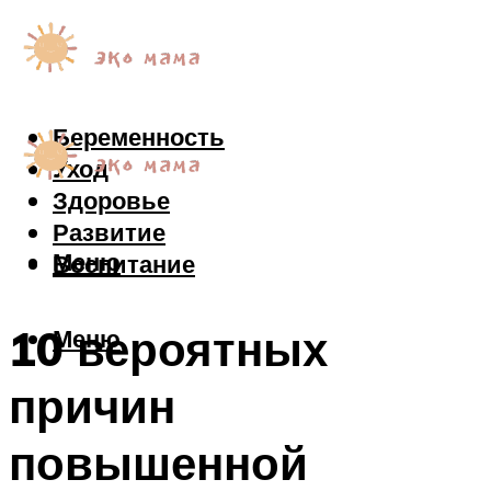
Беременность
Уход
Здоровье
Развитие
Меню
Воспитание
10 вероятных
Меню
причин
повышенной