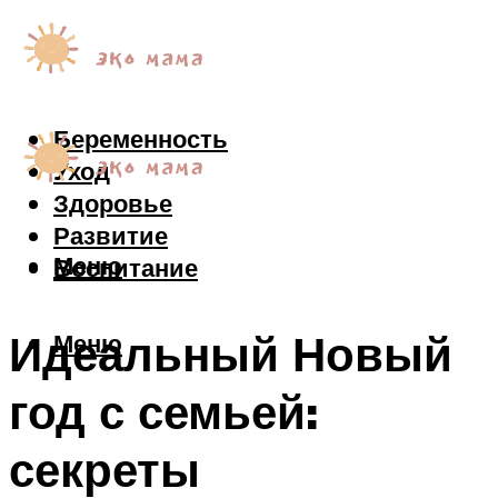
Беременность
Уход
Здоровье
Развитие
Меню
Воспитание
Идеальный Новый
Меню
год с семьей:
секреты