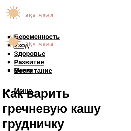
Беременность
Уход
Здоровье
Развитие
Меню
Воспитание
Как варить
Меню
гречневую кашу
грудничку