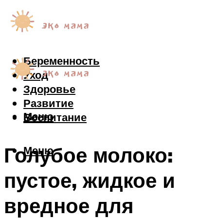
Беременность
Уход
Здоровье
Развитие
Меню
Воспитание
Голубое молоко:
Меню
пустое, жидкое и
вредное для