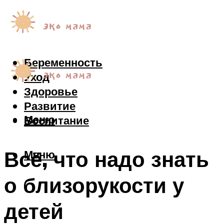
Беременность
Уход
Здоровье
Развитие
Меню
Воспитание
Всё, что надо знать
Меню
о близорукости у
детей