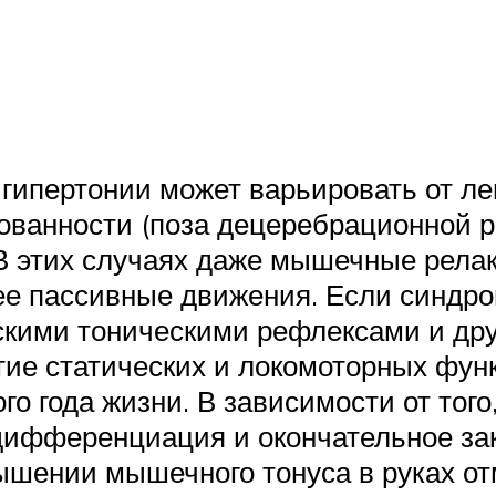
ипертонии может варьировать от ле
ванности (поза децеребрационной ри
В этих случаях даже мышечные релак
ее пассивные движения. Если синдр
ческими тоническими рефлексами и д
тие статических и локомоторных функ
го года жизни. В зависимости от тог
 дифференциация и окончательное з
вышении мышечного тонуса в руках о