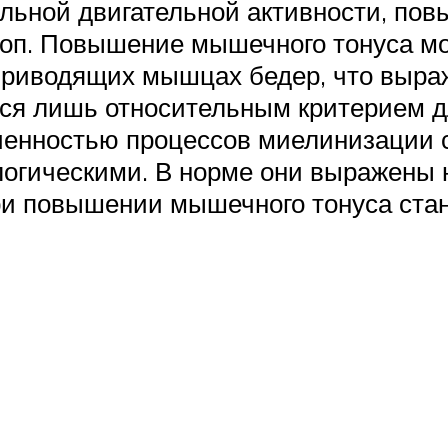
ольной двигательной активности, по
топ. Повышение мышечного тонуса м
 приводящих мышцах бедер, что выра
тся лишь относительным критерием д
онченностью процессов миелинизации
логическими. В норме они выражены 
ри повышении мышечного тонуса ста