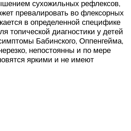
вышением сухожильных рефлексов,
ожет превалировать во флексорных
жается в определенной специфике
ля топической диагностики у детей
 симптомы Бабинского, Оппенгейма,
нерезко, непостоянны и по мере
новятся яркими и не имеют