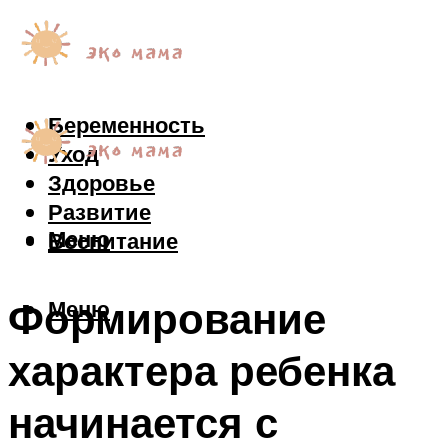
Беременность
Уход
Здоровье
Развитие
Меню
Воспитание
Формирование
Меню
характера ребенка
начинается с