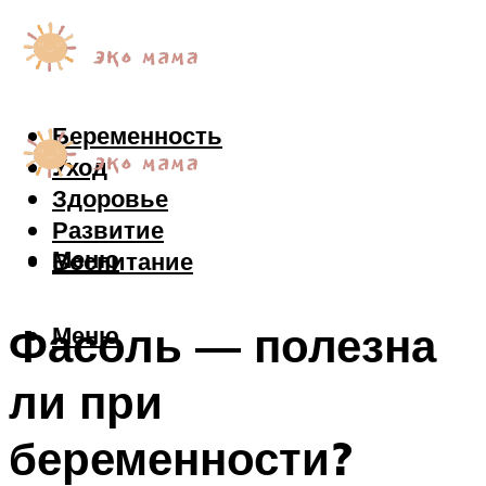
Беременность
Уход
Здоровье
Развитие
Меню
Воспитание
Фасоль — полезна
Меню
ли при
беременности?