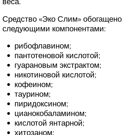
веса.
Средство «Эко Слим» обогащено
следующими компонентами:
рибофлавином;
пантотеновой кислотой;
гуарановым экстрактом;
никотиновой кислотой;
кофеином;
таурином;
пиридоксином;
цианокобаламином;
кислотой янтарной;
хитозаном;