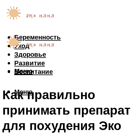
Беременность
Уход
Здоровье
Развитие
Меню
Воспитание
Как правильно
Меню
принимать препарат
для похудения Эко