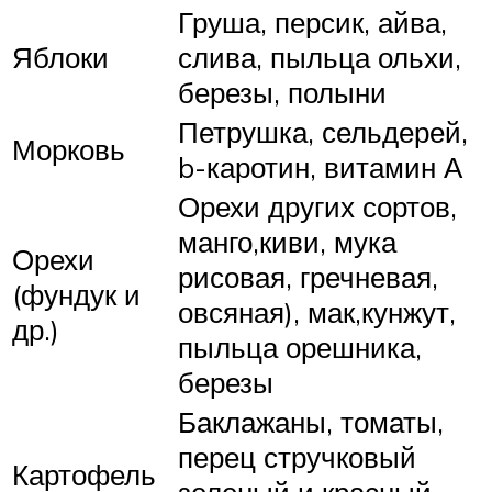
Груша, персик, айва,
Яблоки
слива, пыльца ольхи,
березы, полыни
Петрушка, сельдерей,
Морковь
b-каротин, витамин А
Орехи других сортов,
манго,киви, мука
Орехи
рисовая, гречневая,
(фундук и
овсяная), мак,кунжут,
др.)
пыльца орешника,
березы
Баклажаны, томаты,
перец стручковый
Картофель