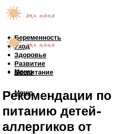
Беременность
Уход
Здоровье
Развитие
Меню
Воспитание
Рекомендации по
Меню
питанию детей-
аллергиков от