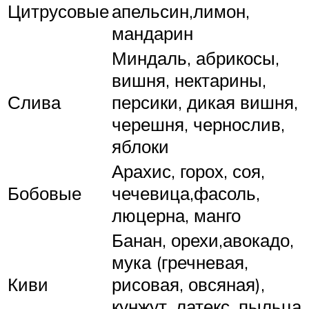
Цитрусовые
апельсин,лимон,
мандарин
Миндаль, абрикосы,
вишня, нектарины,
Слива
персики, дикая вишня,
черешня, чернослив,
яблоки
Арахис, горох, соя,
Бобовые
чечевица,фасоль,
люцерна, манго
Банан, орехи,авокадо,
мука (гречневая,
Киви
рисовая, овсяная),
кунжут, латекс, пыльца