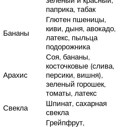
зеленый и красный,
паприка, табак
Глютен пшеницы,
киви, дыня, авокадо,
Бананы
латекс, пыльца
подорожника
Соя, бананы,
косточковые (слива,
Арахис
персики, вишня),
зеленый горошек,
томаты, латекс
Шпинат, сахарная
Свекла
свекла
Грейпфрут,