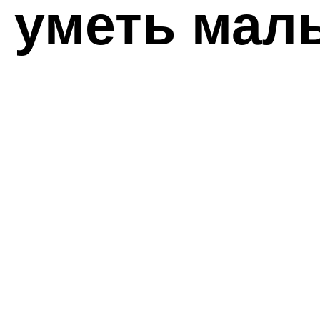
н уметь ма