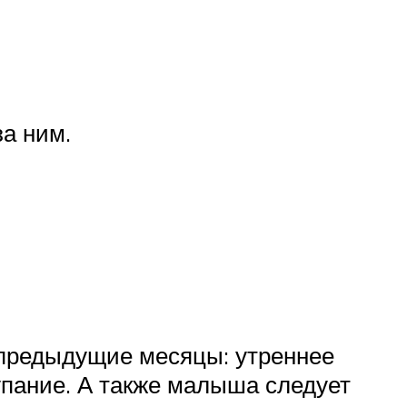
за ним.
в предыдущие месяцы: утреннее
упание. А также малыша следует