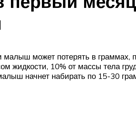
в первый меся
я
 малыш может потерять в граммах, по
ом жидкости, 10% от массы тела груд
 малыш начнет набирать по 15-30 гра