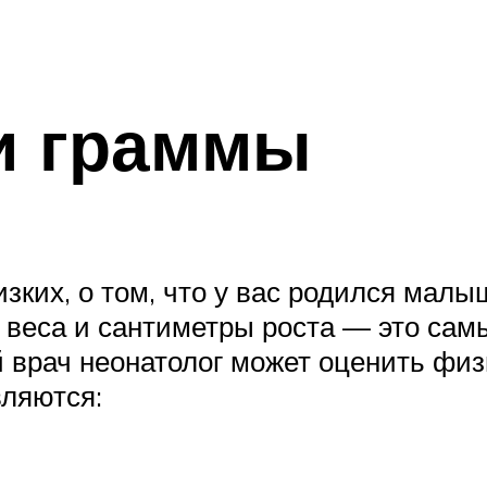
и граммы
ких, о том, что у вас родился малыш
ы веса и сантиметры роста — это са
й врач неонатолог может оценить фи
вляются: