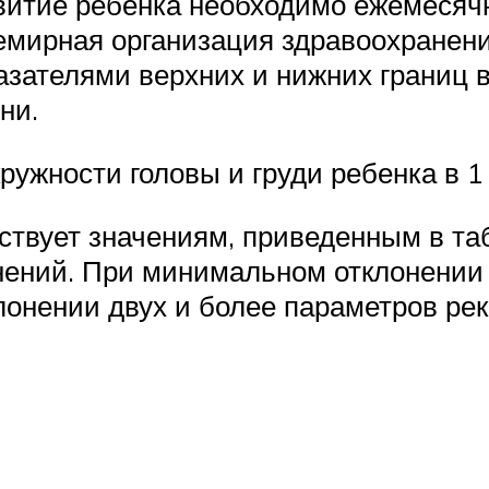
звитие ребенка необходимо ежемесяч
Всемирная организация здравоохранен
азателями верхних и нижних границ
ни.
кружности головы и груди ребенка в 1
тствует значениям, приведенным в т
ений. При минимальном отклонении о
лонении двух и более параметров ре