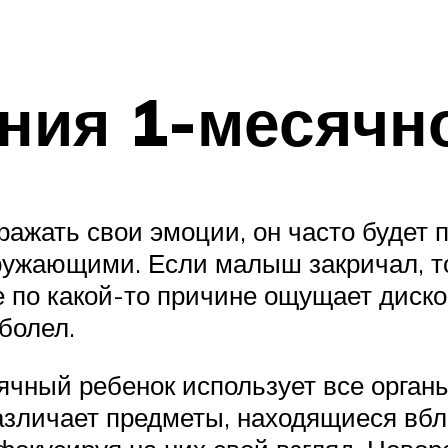
ния 1-месячно
ажать свои эмоции, он часто будет пл
ужающими. Если малыш закричал, то 
ще по какой-то причине ощущает дис
болел.
чный ребенок использует все органы 
различает предметы, находящиеся вбл