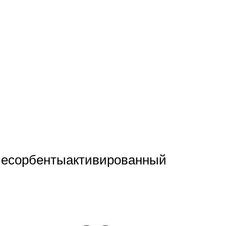
ниесорбентыактивированный