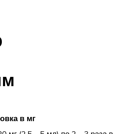
ю
ям
овка в мг
20 мг (2,5 – 5 мл) по 2 – 3 раза в