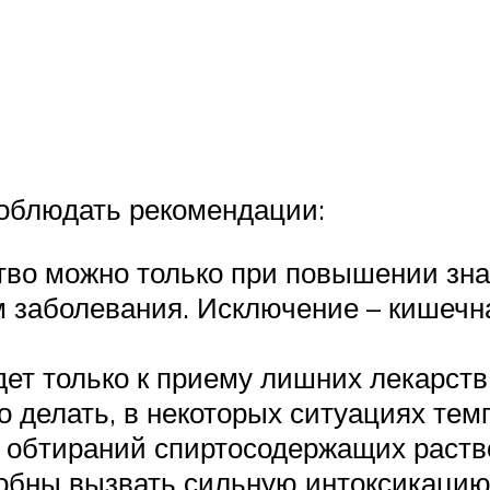
соблюдать рекомендации:
во можно только при повышении зна
м заболевания. Исключение – кишечна
дет только к приему лишних лекарств
о делать, в некоторых ситуациях тем
обтираний спиртосодержащих раствор
собны вызвать сильную интоксикацию