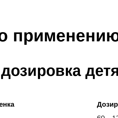
по применени
 дозировка дет
енка
Дозир
60 – 1