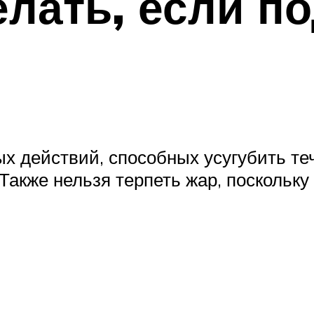
елать, если п
 действий, способных усугубить теч
акже нельзя терпеть жар, поскольку