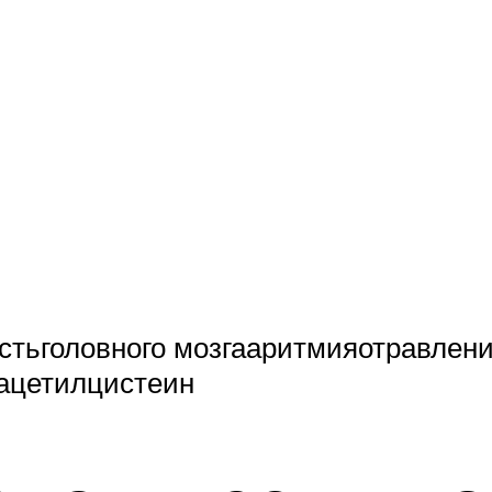
стьголовного мозгааритмияотравле
ацетилцистеин