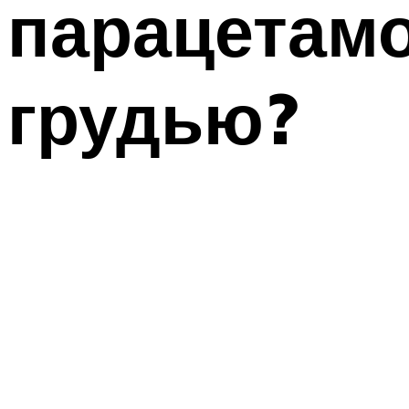
парацетамо
грудью?